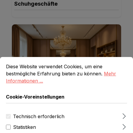
Schuhgeschäfte
Cookie-Voreinstellungen
Diese Website verwendet Cookies, um eine bestmögliche E
Diese Website verwendet Cookies, um eine
bestmögliche Erfahrung bieten zu können.
Mehr
Informationen ...
Cookie-Voreinstellungen
Brautmode
Technisch erforderlich
Statistiken