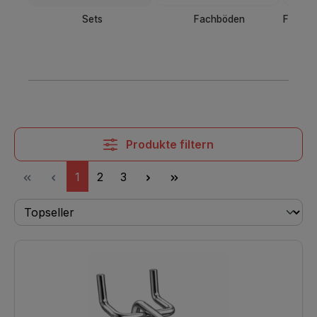
Sets
Fachböden
Fachbo
Produkte filtern
Seite
Seite
Seite
1
2
3