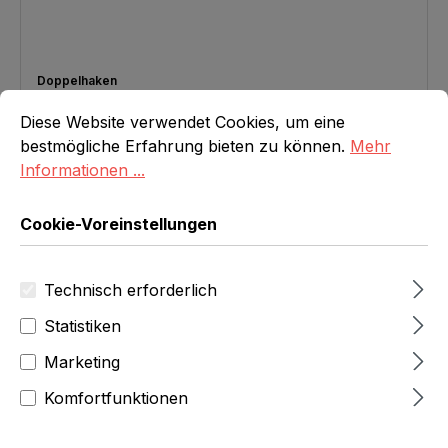
Doppelhaken
Cookie-Voreinstellungen
Diese Website verwendet Cookies, um eine bestmögliche E
T 6 cm, verzinkt
Diese Website verwendet Cookies, um eine
Regulärer Preis:
Ab
€ 0,18
bestmögliche Erfahrung bieten zu können.
Mehr
Informationen ...
Details
Cookie-Voreinstellungen
Technisch erforderlich
Statistiken
Marketing
Komfortfunktionen