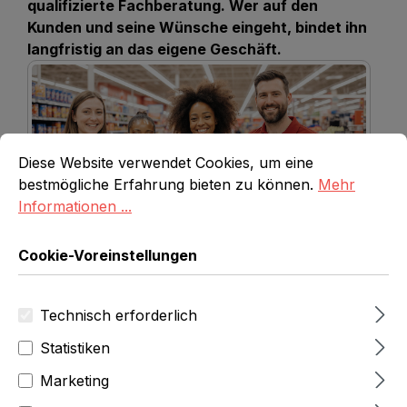
qualifizierte Fachberatung. Wer auf den
Kunden und seine Wünsche eingeht, bindet ihn
langfristig an das eigene Geschäft.
Cookie-Voreinstellungen
Diese Website verwendet Cookies, um eine bestmögliche E
Diese Website verwendet Cookies, um eine
bestmögliche Erfahrung bieten zu können.
Mehr
Informationen ...
Verkaufspersonal im Einzelhandel
Cookie-Voreinstellungen
Direkt zum Thema
anzeigen
Technisch erforderlich
Statistiken
Marketing