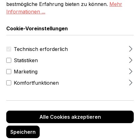
oder Filialbetrieb – entdecken Sie praxisnahe
bestmögliche Erfahrung bieten zu können.
Mehr
Konzepte zur Warenpräsentation, Raumaufteilung,
Informationen ...
Beleuchtung und Verkaufspsychologie. Unsere
Inhalte helfen Ihnen dabei, Ihre Verkaufsräume
Cookie-Voreinstellungen
funktional, kundenorientiert und zugleich einladend
zu gestalten.
Technisch erforderlich
Statistiken
Marketing
Komfortfunktionen
Alle Cookies akzeptieren
Speichern