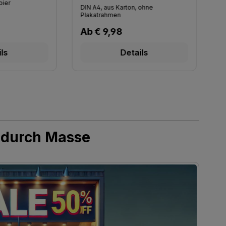
pier
m
DIN A4, aus Karton, ohne
Plakatrahmen
is:
Regulärer Preis:
Ab
€ 9,98
R
€
ils
Details
z durch Masse