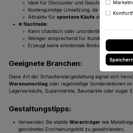
Marketin
Ideal für Discounter und Geschäfte mit hohe
Kostengünstige Umsetzung, da weniger dekora
Komfortf
Attraktiv für
spontane Käufe
durch eine schne
❌
Nachteile:
Kann chaotisch oder unordentlich wirken, wenn
Weniger ansprechend für Kunden, die Wert au
Erzeugt keine emotionale Bindung, da es star
Speicher
Geeignete Branchen:
Diese Art der Schaufenstergestaltung eignet sich her
Warenumschlag
oder regelmäßige Sonderaktionen im V
Lagerverkäufe, Supermärkte, Baumärkte oder sogar E
Gestaltungstipps:
Verwenden Sie stabile
Warenträger
wie Metallrega
geordnetes Erscheinungsbild zu gewährleisten.