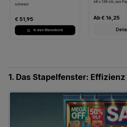
48 x 138 cm, aus Pa
schwarz
Regulärer Pre
Ab
€ 16,25
Regulärer Preis:
€ 51,95
Deta
In den Warenkorb
1. Das Stapelfenster: Effizien