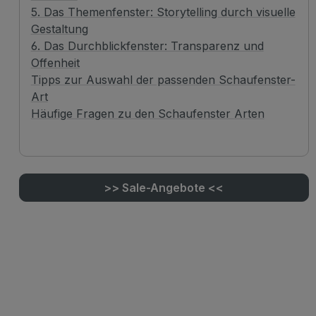
5. Das Themenfenster: Storytelling durch visuelle
Gestaltung
6. Das Durchblickfenster: Transparenz und
Offenheit
Tipps zur Auswahl der passenden Schaufenster-
Art
Häufige Fragen zu den Schaufenster Arten
Rabatt
%
>> Sale-Angebote <<
Schaufensterpuppe Kinderkop
üstenständer Vintage