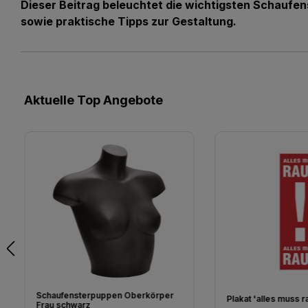
Dieser Beitrag beleuchtet die wichtigsten Schaufen
sowie praktische Tipps zur Gestaltung.
Produktgalerie überspringen
Aktuelle Top Angebote
Schaufensterpuppen Oberkörper
Plakat 'alles muss r
Frau schwarz