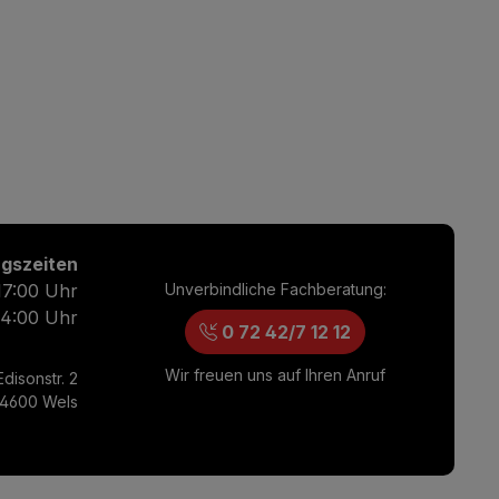
gszeiten
17:00 Uhr
Unverbindliche Fachberatung:
14:00 Uhr
0 72 42/7 12 12
Wir freuen uns auf Ihren Anruf
disonstr. 2
4600 Wels