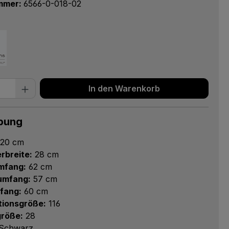
mmer:
6566-0-018-02
 Anzahl: Gib den gewünschten Wert ein 
In den Warenkorb
bung
20 cm
rbreite:
28 cm
mfang:
62 cm
numfang:
57 cm
fang:
60 cm
tionsgröße:
116
röße:
28
Schwarz