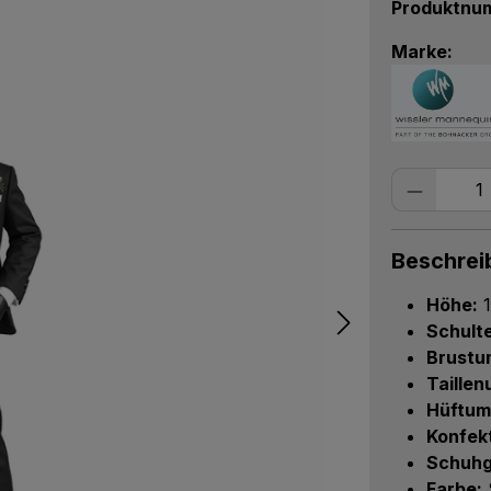
Produktnu
Marke:
Produkt
Beschrei
Höhe:
1
Schulte
Brustu
Taille
Hüftum
Konfek
Schuhg
Farbe: