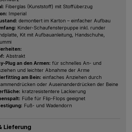
l:
Fiberglas (Kunststoff) mit Stoffüberzug
ion:
Imperial
ustand:
demontiert im Karton – einfacher Aufbau
umfang:
Kinder-Schaufensterpuppe inkl. runder
ndplatte, Kit mit Aufbauanleitung, Handschuhe,
gummi
erheiten:
f:
Abstrakt
y-Plug an den Armen:
für schnelles An- und
ziehen und leichter Abnahme der Arme
erfitting am Bein:
einfaches Anziehen durch
ammendrücken oder Auseinanderdrücken der Beine
rfläche:
kratzresistentere Lackierung
enspalt:
Füße für Flip-Flops geeignet
estigung:
Fuß- und Wadendorn
& Lieferung