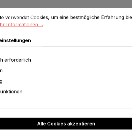
stellungen
 verwendet Cookies, um eine bestmögliche Erfahrung biet
n
te verwendet Cookies, um eine bestmögliche Erfahrung bie
r Informationen ...
einstellungen
Rabatt
Rabatt
%
%
h erforderlich
en
g
unktionen
pe mit
Herrentor
Damentorso mit Stoffüberzug
headless
headless, Höhe: 92cm, WS500-T
ler
Alle Cookies akzeptieren
Verkau
€ 96,
reis:
Regulärer Preis:
Verkaufspreis:
€ 94,95
€ 220,00