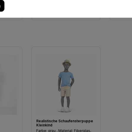
n
korb
In den Warenkorb
Realistische Schaufensterpuppe
Kleinkind
e
Farbe: grau , Material: Fiberglas,