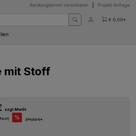
|
Beratungstermin vereinbaren
Projekt-Anfrage
€ 0,00*
llen
 mit Stoff
 €
zzgl.MwSt
%
Mwst)
299,00 €*