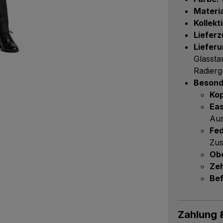
Materia
Kollekt
Lieferz
Liefer
Glassta
Radier
Besond
Kop
Eas
Aus
Fed
Zus
Obe
Zeh
Bef
Zahlung 