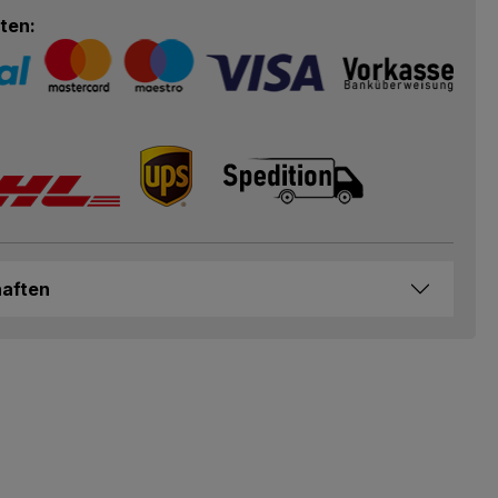
ten:
haften