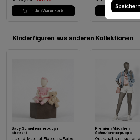
Speicher
In den Waren
In den Warenkorb
Kinderfiguren aus anderen Kollektionen
Produktgalerie überspringen
Baby Schaufensterpuppe
Premium Mädchen
abstrakt
Schaufensterpuppe
sitzend, Material: Fiberglas, Farbe:
Optik: halbstransparent