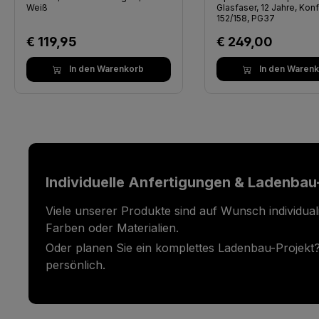
Weiß
Glasfaser, 12 Jahre, Konfe
152/158, PG37
Regulärer Preis:
Regulärer Preis:
€ 119,95
€ 249,00
In den Warenkorb
In den Waren
Individuelle Anfertigungen & Ladenbau
Viele unserer Produkte sind auf Wunsch individual
Farben oder Materialien.
Oder planen Sie ein komplettes Ladenbau-Projekt?
persönlich.