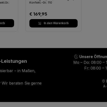
kt.Gr.:
Konfekt.-Gr.: 110
Regulärer Preis:
€ 169,95
korb
In den Warenkorb
Unsere Öffnun
-Leistungen
Mo – Do: 08:00 – 
Fr: 08:00 – 
isierbar – in Maßen,
E
 Wir beraten Sie gerne
A-