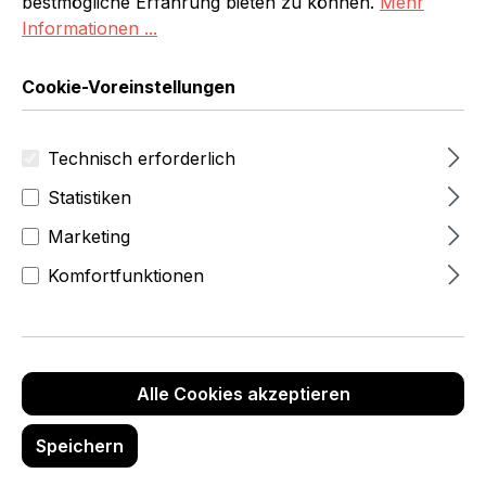
bestmögliche Erfahrung bieten zu können.
Mehr
Informationen ...
Cookie-Voreinstellungen
Technisch erforderlich
Statistiken
Marketing
25,00 €
Komfortfunktionen
zzgl.MwSt
(30,00 €
inkl.Mwst)
Produktnummer:
6565-8-005-69
Alle Cookies akzeptieren
Marke:
Speichern